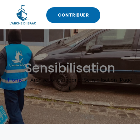
CONTRIBUER
Sensibilisation
Home
>
Archive for
Catégorie :
Sensibilisation
(Page
1)